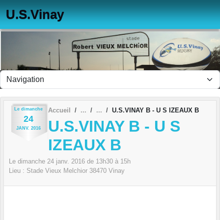
Panneau de gestion des cookies
U.S.Vinay
Le
dimanche
Accueil
U.S.VINAY B - U S IZEAUX B
24
U.S.VINAY B - U S
JANV.
2016
IZEAUX B
Le
dimanche
24
janv.
2016
de 13h30 à 15h
Lieu :
Stade Vieux Melchior
38470
Vinay