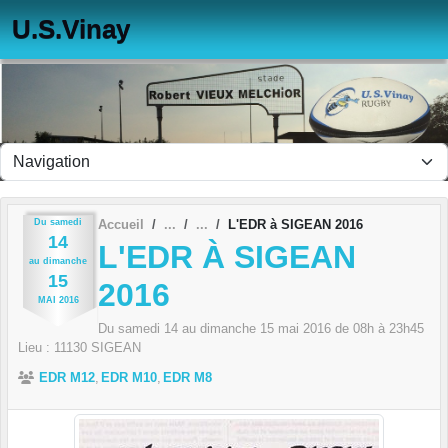
Panneau de gestion des cookies
U.S.Vinay
Du
samedi
Accueil
L'EDR à SIGEAN 2016
14
L'EDR À SIGEAN
au
dimanche
15
2016
MAI
2016
Du
samedi
14
au
dimanche
15
mai
2016
de 08h à 23h45
Lieu :
11130
SIGEAN
EDR M12
EDR M10
EDR M8