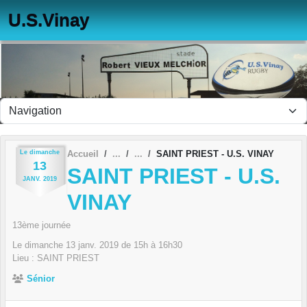
Panneau de gestion des cookies
U.S.Vinay
Le
dimanche
Accueil
SAINT PRIEST - U.S. VINAY
13
SAINT PRIEST - U.S.
JANV.
2019
VINAY
13ème journée
Le
dimanche
13
janv.
2019
de 15h à 16h30
Lieu :
SAINT PRIEST
Sénior