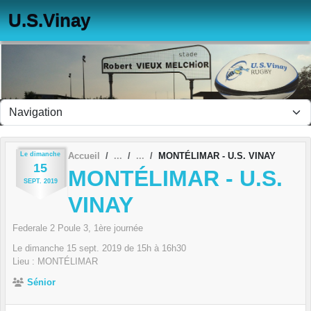
Panneau de gestion des cookies
U.S.Vinay
Le
dimanche
Accueil
MONTÉLIMAR - U.S. VINAY
15
MONTÉLIMAR - U.S.
SEPT.
2019
VINAY
Federale 2 Poule 3, 1ère journée
Le
dimanche
15
sept.
2019
de 15h à 16h30
Lieu :
MONTÉLIMAR
Sénior