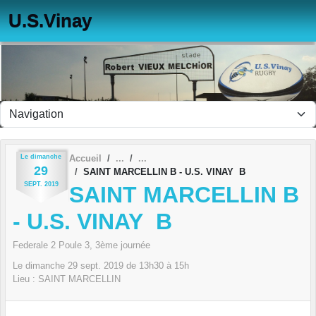
Panneau de gestion des cookies
U.S.Vinay
Le
dimanche
Accueil
29
SAINT MARCELLIN B - U.S. VINAY B
SEPT.
2019
SAINT MARCELLIN B
- U.S. VINAY B
Federale 2 Poule 3, 3ème journée
Le
dimanche
29
sept.
2019
de 13h30 à 15h
Lieu :
SAINT MARCELLIN