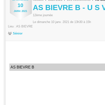
10
AS BIEVRE B - U S 
JANV.
2021
12ème journée
Le
dimanche
10
janv.
2021
de 13h30 à 15h
Lieu :
AS BIEVRE
Sénior
AS BIEVRE B