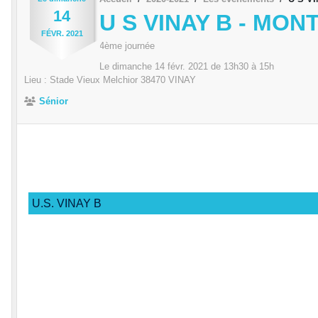
14
U S VINAY B - MON
FÉVR.
2021
4ème journée
Le
dimanche
14
févr.
2021
de 13h30 à 15h
Lieu :
Stade Vieux Melchior
38470
VINAY
Sénior
U.S. VINAY B