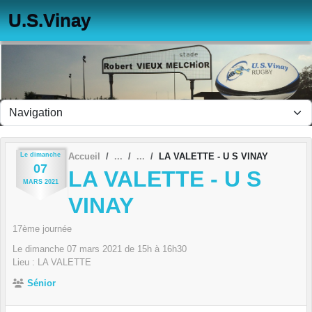
Panneau de gestion des cookies
U.S.Vinay
Le
dimanche
Accueil
LA VALETTE - U S VINAY
07
LA VALETTE - U S
MARS
2021
VINAY
17ème journée
Le
dimanche
07
mars
2021
de 15h à 16h30
Lieu :
LA VALETTE
Sénior