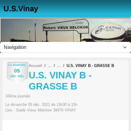
Panneau de gestion des cookies
U.S.Vinay
Le
dimanche
Accueil
U.S. VINAY B - GRASSE B
05
U.S. VINAY B -
DÉC.
2021
GRASSE B
10ème journée
Le
dimanche
05
déc.
2021
de 13h30 à 15h
Lieu :
Stade Vieux Melchior
38470
VINAY