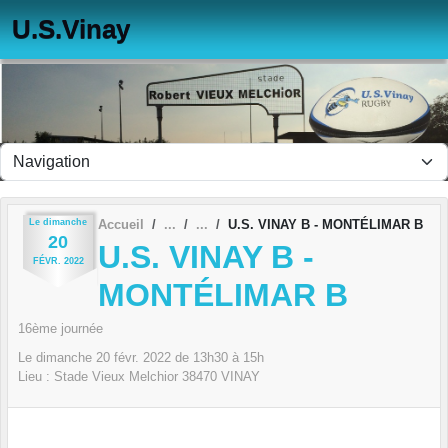
Panneau de gestion des cookies
U.S.Vinay
Le
dimanche
Accueil
U.S. VINAY B - MONTÉLIMAR B
20
U.S. VINAY B -
FÉVR.
2022
MONTÉLIMAR B
16ème journée
Le
dimanche
20
févr.
2022
de 13h30 à 15h
Lieu :
Stade Vieux Melchior
38470
VINAY