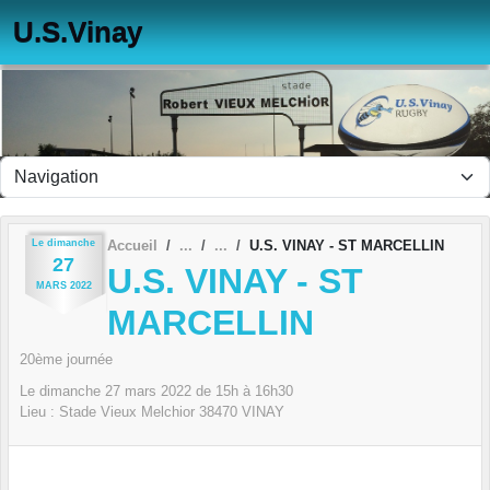
Panneau de gestion des cookies
U.S.Vinay
Le
dimanche
Accueil
U.S. VINAY - ST MARCELLIN
27
U.S. VINAY - ST
MARS
2022
MARCELLIN
20ème journée
Le
dimanche
27
mars
2022
de 15h à 16h30
Lieu :
Stade Vieux Melchior
38470
VINAY