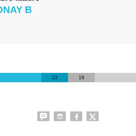
NONAY B
23
19