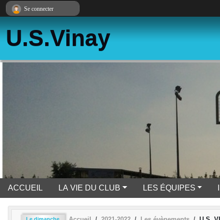
Panneau de gestion des cookies
Se connecter
U.S.Vinay
ACCUEIL
LA VIE DU CLUB
LES ÉQUIPES
Accueil
2021-2022
Les évènements
U.S. 
Le
dimanche