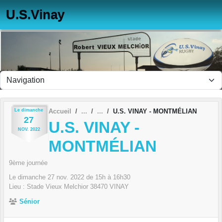
Panneau de gestion des cookies
U.S.Vinay
Le
dimanche
Accueil
U.S. VINAY - MONTMÉLIAN
27
U.S. VINAY -
NOV.
2022
MONTMÉLIAN
9ème journée
Le
dimanche
27
nov.
2022
de 15h à 16h30
Lieu :
Stade Vieux Melchior
38470
VINAY
Sénior