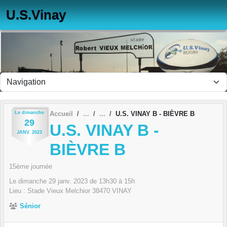
Panneau de gestion des cookies
U.S.Vinay
Le
dimanche
Accueil
U.S. VINAY B - BIÈVRE B
29
U.S. VINAY B -
JANV.
2023
BIÈVRE B
15ème journée
Le
dimanche
29
janv.
2023
de 13h30 à 15h
Lieu :
Stade Vieux Melchior
38470
VINAY
Sénior