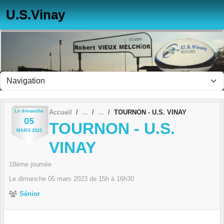
Panneau de gestion des cookies
U.S.Vinay
Le
dimanche
Accueil
TOURNON - U.S. VINAY
05
TOURNON - U.S.
MARS
2023
VINAY
18ème journée
Le
dimanche
05
mars
2023
de 15h à 16h30
Sénior