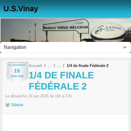
Panneau de gestion des cookies
U.S.Vinay
Le
dimanche
Accueil
1/4 de finale Fédérale 2
15
1/4 DE FINALE
JUIN
2025
FÉDÉRALE 2
Le
dimanche
15
juin
2025
de 15h à 17h
Sénior