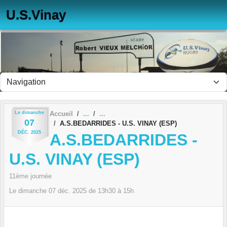
Panneau de gestion des cookies
U.S.Vinay
Le
dimanche
Accueil
07
A.S.BEDARRIDES - U.S. VINAY (ESP)
DÉC.
2025
A.S.BEDARRIDES -
U.S. VINAY (ESP)
11ème journée
Le
dimanche
07
déc.
2025
de 13h30 à 15h