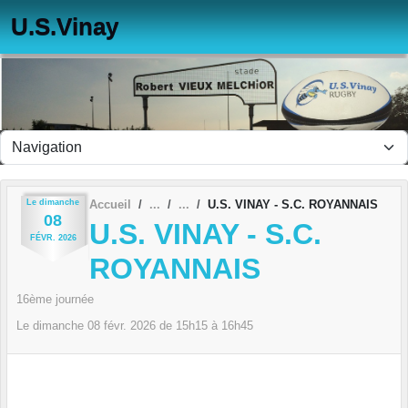
Panneau de gestion des cookies
U.S.Vinay
Le
dimanche
Accueil
U.S. VINAY - S.C. ROYANNAIS
08
U.S. VINAY - S.C.
FÉVR.
2026
ROYANNAIS
16ème journée
Le
dimanche
08
févr.
2026
de 15h15 à 16h45