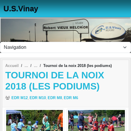
Panneau de gestion des cookies
U.S.Vinay
Accueil
Tournoi de la noix 2018 (les podiums)
TOURNOI DE LA NOIX
2018 (LES PODIUMS)
EDR M12
EDR M10
EDR M8
EDR M6