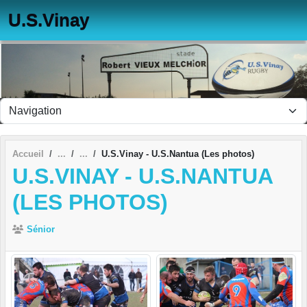
Panneau de gestion des cookies
U.S.Vinay
Accueil
U.S.Vinay - U.S.Nantua (Les photos)
U.S.VINAY - U.S.NANTUA
(LES PHOTOS)
Sénior