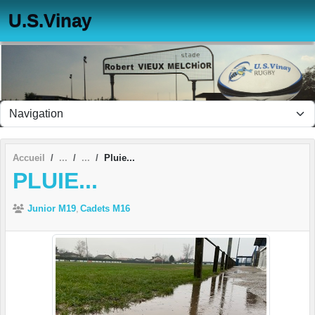
Panneau de gestion des cookies
U.S.Vinay
Accueil
Pluie...
PLUIE...
Junior M19
Cadets M16