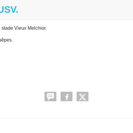
USV.
stade Vieux Melchior.
uêpes.