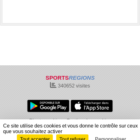
SPORTS
REGIONS
340652
visites
Charte cookies
Gestion des cookies
Ce site utilise des cookies et vous donne le contrôle sur ceux
Informations légales
Signaler un contenu inapproprié
que vous souhaitez activer
Tout accepter
Tout refuser
Personnaliser
Envie de participer ?
Connexion