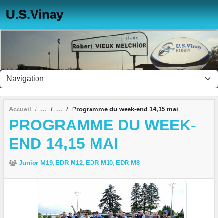
Panneau de gestion des cookies
U.S.Vinay
Accueil
Programme du week-end 14,15 mai
PROGRAMME DU WEEK-
END 14,15 MAI
Junior M19
EDR M12
EDR M10
EDR M8